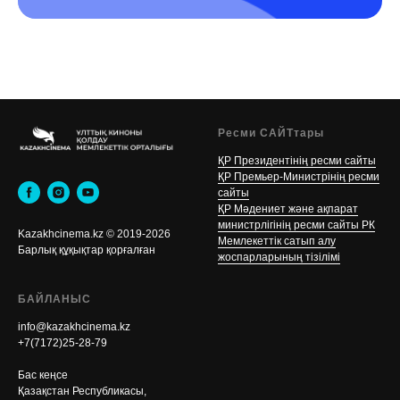
Ресми САЙТтары
ҚР Президентінің ресми сайты
ҚР Премьер-Министрінің ресми
сайты
ҚР Мәдениет және ақпарат
министрлігінің ресми сайты РК
Kazakhcinema.kz © 2019-2026
Мемлекеттік сатып алу
Б
арлық құқықтар қорғалған
жоспарларының тізілімі
БАЙЛАНЫС
info@kazakhcinema.kz
+7(7172)25-28-79
Бас кеңсе
Қазақстан Республикасы,