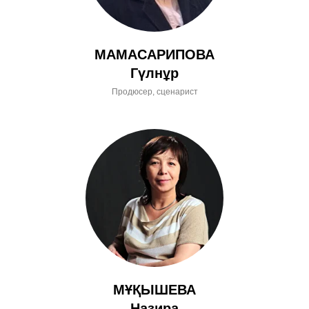
МАМАСАРИПОВА
Гүлнұр
Продюсер, сценарист
МҰҚЫШЕВА
Назира