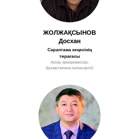
ЖОЛЖАҚСЫНОВ
Досхан
Сараптама кеңесінің
төрағасы
Актер, кинорежиссер,
Қазақстанның халық әртісі