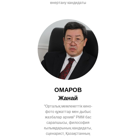
өнертану кандидаты
ОМАРОВ
Жанай
"Орталық мемлекеттік кино-
фото құжаттар мен дыбыс
жазбалар архиві" РММ бас
сарапшысы, философия
ғылымдарының кандидаты,
сценарист, Қазақстанның