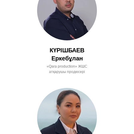
КҮРІШБАЕВ
Еркебұлан
«Qara production» ЖШС
атқарушы продюсері