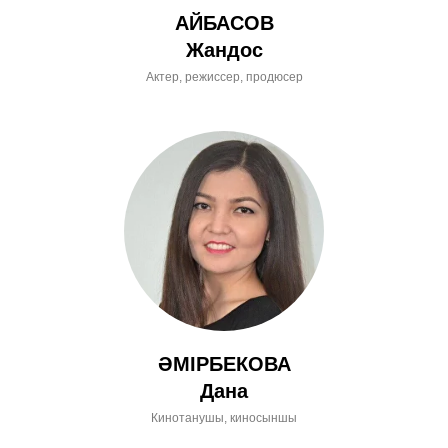
АЙБАСОВ
Жандос
Актер, режиссер, продюсер
ӘМІРБЕКОВА
Дана
Кинотанушы, киносыншы