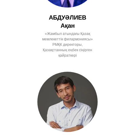
АБДУӘЛИЕВ
Ақан
«Жамбыл атындағы Қазақ
мемлекеттік филармониясы»
РМҚК директоры,
Қазақстанның еңбек сіңірген
қайраткері