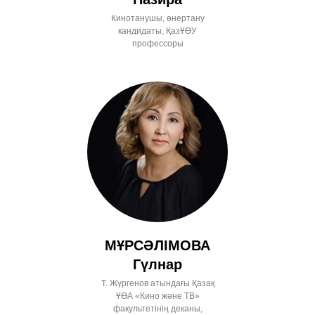
Кинотанушы, өнертану
кандидаты, ҚазҰӨУ
профессоры
МҰРСӘЛІМОВА
Гүлнар
Т. Жүргенов атындағы Қазақ
ҰӨА «Кино және ТВ»
факультетінің деканы,