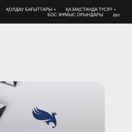
ҚОЛДАУ БАҒЫТТАРЫ
ҚАЗАҚСТАНДА ТҮСІР!
БОС ЖҰМЫС ОРЫНДАРЫ
рус