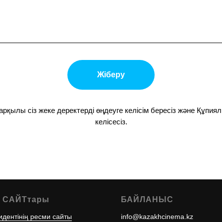
Жіберу
рқылы сіз жеке деректерді өңдеуге келісім бересіз және Құпи
келісесіз.
 САЙТтары
БАЙЛАНЫС
идентінің ресми сайты
info@kazakhcinema.kz