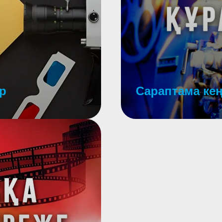
р
Сараптама кең