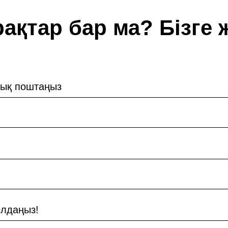
рақтар бар ма? Бізге
дық поштаңыз
лдаңыз!