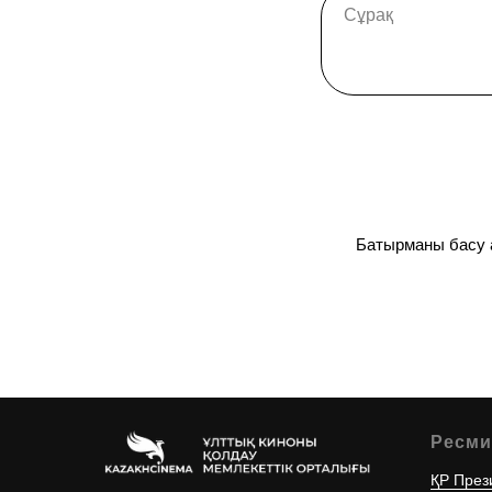
Батырманы басу а
Ресми
ҚР През