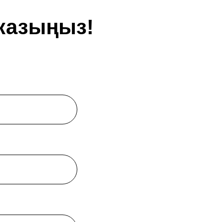
 жазыңыз!