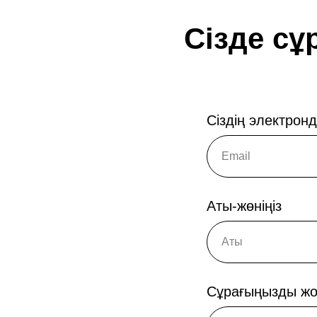
Сізде сұ
Сіздің электрон
Аты-жөніңіз
Сұрағыңызды жо