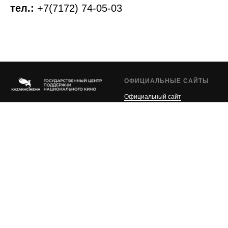
тел.:
+7(7172) 74-05-03
ОФИЦИАЛЬНЫЕ САЙТЫ
Официальный сайт
Президента РК
Официальный сайт Премьер-
Министра РК
Официальный сайт
Kazakhcinema.kz © 2019-2026
Министерства культуры и
Все права защищены
информации РК
Реестр планов
государственных закупок РК
НАШИ КОНТАКТЫ
info@kazakhcinema.kz
+7(7172)25-28-79