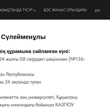
АЗАҚСТАНДА ТҮСІР!
БОС ЖҰМЫС ОРЫНДАРЫ
рус
 Сүлейменұлы
ің құрамына сайланған күні:
24 жылғы 08 сәуірдегі шешімімен (№136-
ан Республикасы
ы 24 ақпанда туған
екеттік заң университеті, Құқықтану.
ұқығы мамандығы бойынша КАЗГЮУ