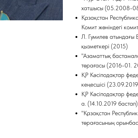
хатшысы (05.2008-08
Қазақстан Республика
Комит жөніндегі коми
Л. Гумилев атындағы 
қызметкері (2015)
"Азаматтық бастамал
төрағасы (2016-01. 2
ҚР Кәсіподақтар фед
кеңесшісі (23.09.2019
ҚР Кәсіподақтар фед
а. (14.10.2019 бастап)
"Қазақстан Республи
төрағасының орынбаса