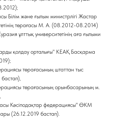
.2012);
сы Білім және ғылым министрлігі Жастар
тетінің төрағасы М. А. (08.2012-08.2014)
Еуразия ұлттық университетінің аға ғылыми
арды қолдау орталығы" КЕАҚ Басқарма
019);
ерациясы төрағасының штаттан тыс
 бастап),
ерациясы төрағасының орынбасарының м.
,
касы Кәсіподақтар федерациясы" ӨКМ
ры (26.12.2019 бастап).