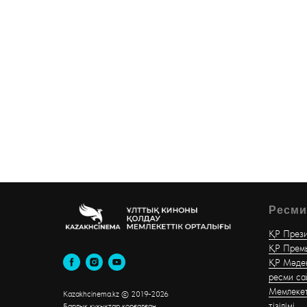
Ресми
ҚР Прези
ҚР Премь
ҚР Мәден
ресми са
Мемлекет
Kazakhcinema.kz © 2019-2026
тізілімі
Б
арлық құқықтар қорғалған