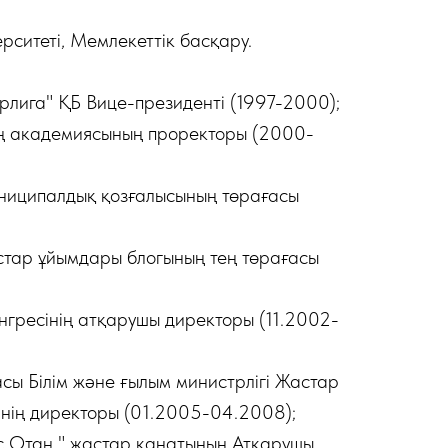
рситеті, Мемлекеттік басқару.
лига" ҚБ Вице-президенті (1997-2000);
аң академиясының проректоры (2000-
униципалдық қозғалысының төрағасы
стар ұйымдары блогының тең төрағасы
гресінің атқарушы директоры (11.2002-
сы Білім және ғылым министрлігі Жастар
інің директоры (01.2005-04.2008);
 Отан " жастар қанатының Атқарушы