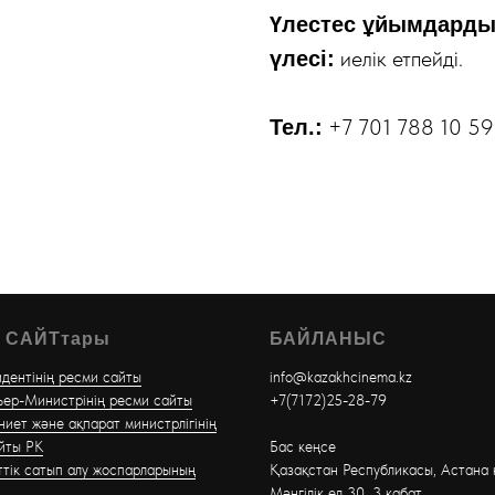
Үлестес ұйымдарды
иелік етпейді.
үлесі:
+7 701 788 10 59
Тел.:
 САЙТтары
БАЙЛАНЫС
дентінің ресми сайты
info@kazakhcinema.kz
ер-Министрінің ресми сайты
+7(7172)25-28-79
иет және ақпарат министрлігінің
йты РК
Бас кеңсе
тік сатып алу жоспарларының
Қазақстан Республикасы, Астана 
Мәңгілік ел 30, 3 қабат