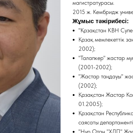
магистратурасы.
2015 ж. Кембридж униве
Жұмыс тәжірибесі:
"Қазақстан КВН Супер
Қазақ мемлекеттік з
2002);
"Талапкер" жастар м
(2001-2002);
"Жастар таңдауы" жа
(2002);
Қазақстан Жастар Кон
01.2005);
Қазақстан Республика
саясаты департамент
"Hyp Отан "ХДП" Жас