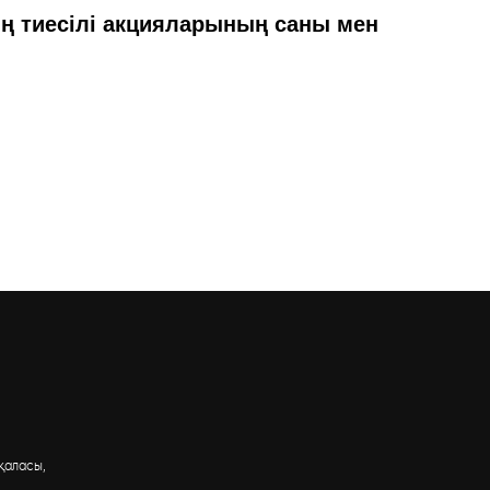
ң тиесілі акцияларының саны мен
қаласы,