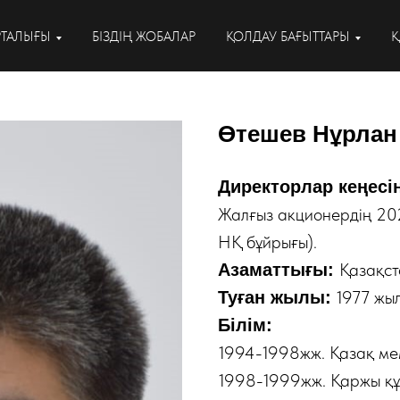
РТАЛЫҒЫ
БІЗДІҢ ЖОБАЛАР
ҚОЛДАУ БАҒЫТТАРЫ
Қ
Өтешев Нұрлан
Директорлар кеңесін
Жалғыз акционердің 20
НҚ бұйрығы).
Қазақст
Азаматтығы:
1977 жыл
Туған жылы:
Білім:
1994-1998жж. Қазақ мемл
1998-1999жж. Қаржы қ