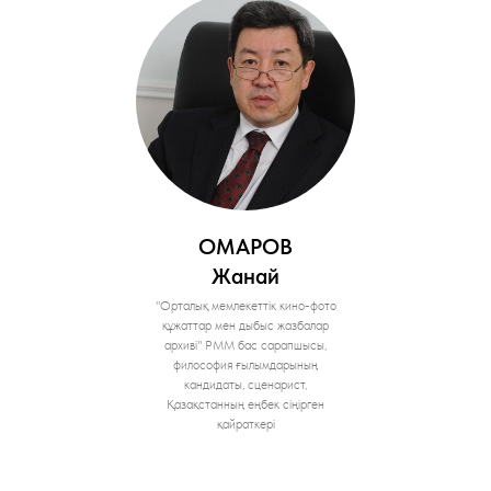
ОМАРОВ
Жанай
"Орталық мемлекеттік кино-фото
құжаттар мен дыбыс жазбалар
архиві" РММ бас сарапшысы,
философия ғылымдарының
кандидаты, сценарист,
Қазақстанның еңбек сіңірген
қайраткері