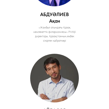
АБДУӘЛИЕВ
Ақан
«Жамбыл атындағы Қазақ
мемлекеттік филармониясы» РМҚК
директоры, Қазақстанның еңбек
сіңірген қайраткері