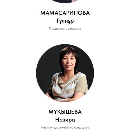
МАМАСАРИПОВА
Гүлнұр
Продюсер, сценарист
МҰҚЫШЕВА
Назира
Кинотанушы, өнертану кандидаты,