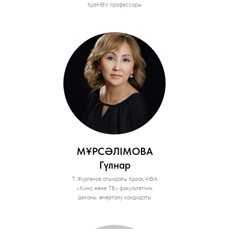
ҚазҰӨУ профессоры
МҰРСӘЛІМОВА
Гүлнар
Т. Жүргенов атындағы Қазақ ҰӨА
«Кино және ТВ» факультетінің
деканы, өнертану кандидаты