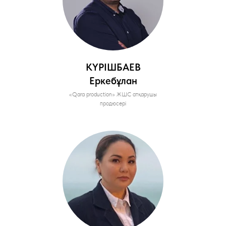
КҮРІШБАЕВ
Еркебұлан
«Qara production» ЖШС атқарушы
продюсері