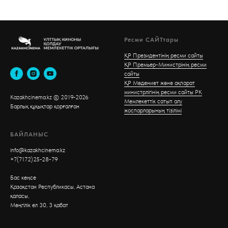
Ресми САЙТтары
ҚР Президентінің ресми сайты
ҚР Премьер-Министрінің ресми
сайты
ҚР Мәдениет және ақпарат
министрлігінің ресми сайты РК
Kazakhcinema.kz © 2019-2026
Мемлекеттік сатып алу
Б
арлық құқықтар қорғалған
жоспарларының тізілімі
БАЙЛАНЫС
info@kazakhcinema.kz
+7(7172)25-28-79
Бас кеңсе
Қазақстан Республикасы, Астана
қаласы,
Мәңгілік ел 30, 3 қабат