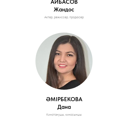
АЙБАСОВ
Жандос
Актер, режиссер, продюсер
ӘМІРБЕКОВА
Дана
Кинотанушы, киносыншы