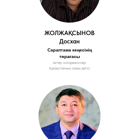
ЖОЛЖАҚСЫНОВ
Досхан
Сараптама кеңесінің
төрағасы
Актер, кинорежиссер,
Қазақстанның халық әртісі