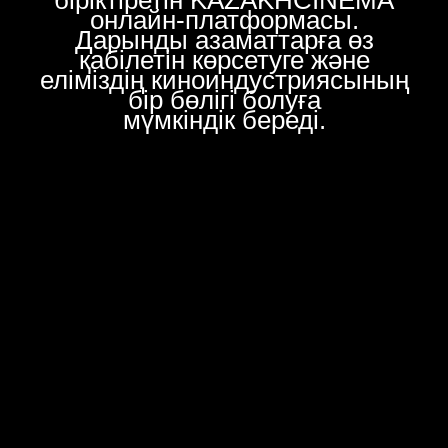
біріктіретін KAZAKHCINEMA
онлайн-платформасы.
Дарынды азаматтарға өз
қабілетін көрсетуге және
еліміздің киноиндустриясының
бір бөлігі болуға
мүмкіндік береді.