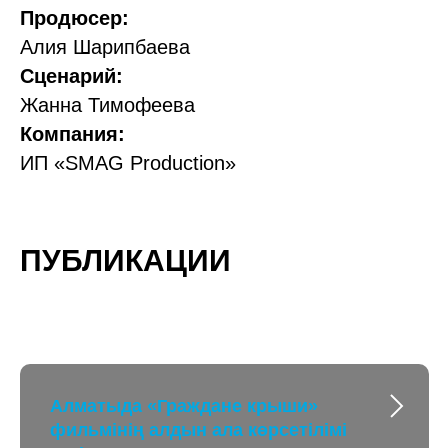
Продюсер:
Алия Шарипбаева
Сценарий:
Жанна Тимофеева
Компания:
ИП «SMAG Production»
ПУБЛИКАЦИИ
Алматыда «Граждане крыши»
фильмінің алдын ала көрсетілімі