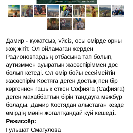
Дамир - құжатсыз, үйсіз, осы өмірде орны
жоқ жігіт. Ол ойламаған жерден
Радионовтардың отбасына тап болып,
аутизммен ауыратын жасөспіріммен дос
болып кетеді. Ол өмір бойы есеймейтін
жасөспірім Костяға деген достық пен бір
көргеннен ғашық еткен Софияға (Сафияға)
деген махаббаттың бірін таңдауға мәжбүр
болады. Дамир Костядан алыстаған кезде
өмірдің мәнін жоғалтқандай күй кешед
і.
Режиссёр:
Гульшат Смагулова