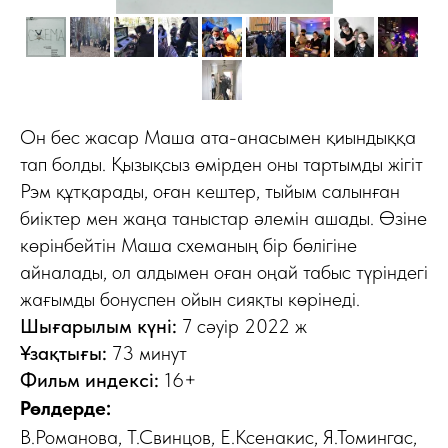
Он бес жасар Маша ата-анасымен қиындыққа
тап болды. Қызықсыз өмірден оны тартымды жігіт
Рэм құтқарады, оған кештер, тыйым салынған
биіктер мен жаңа таныстар әлемін ашады. Өзіне
көрінбейтін Маша схеманың бір бөлігіне
айналады, ол алдымен оған оңай табыс түріндегі
жағымды бонуспен ойын сияқты көрінеді.
Шығарылым күні:
7 сәуір 2022 ж
Ұзақтығы:
73 минут
Фильм индексі:
16+
Рөлдерде:
В.Романова, Т.Свинцов, Е.Ксенакис, Я.Томингас,