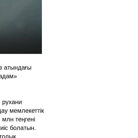
в атындағы
 адам»
 рухани
дау мемлекеттік
млн теңгені
иіс болатын.
толық