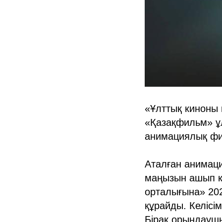
«Ұлттық киноны
«Қазақфильм» ұ
анимациялық фил
Аталған анимаци
маңызын ашып кө
орталығына» 20
құрайды. Келісі
Бірақ орындауш