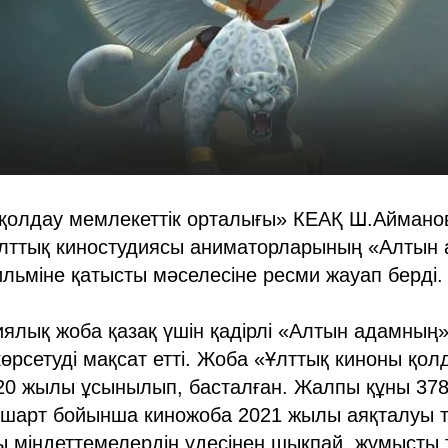
 қолдау мемлекеттік орталығы» КЕАҚ Ш.Аймано
лттық киностудиясы аниматорларының «Алтын
ьміне қатысты мәселесіне ресми жауап берді.
ялық жоба қазақ үшін қадірлі «Алтын адамның»
рсетуді мақсат етті. Жоба «Ұлттық киноны қол
20 жылы ұсынылып, басталған. Жалпы құны 378 
мшарт бойынша киножоба 2021 жылы аяқталуы т
ы міндеттемелердің үдесінен шықпай, жұмысты 