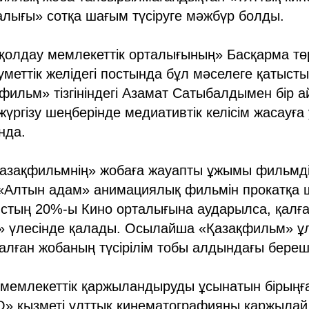
алығы» сотқа шағым түсіруге мәжбүр болды.
қолдау мемлекеттік орталығының» Басқарма тө
еттік желідегі постында бұл мәселеге қатысты п
фильм» тізгініндегі Азамат Сатыбалдымен бір а
жүргізу шеңберінде медиативтік келісім жасауға
нда.
«Қазақфильмнің» жобаға жауапты ұжымы фильмді 
 «Алтын адам» анимациялық фильмін прокатқа
ыстың 20%-ы Кино орталығына аударылса, қалғ
» үлесінде қалады. Осылайша «Қазақфильм» ұ
алған жобаның түсірілім тобы алдындағы береше
, мемлекеттік қаржыландыруды ұсынатын бірыңғ
О» қызметі ұлттық кинематографияны қаржылай