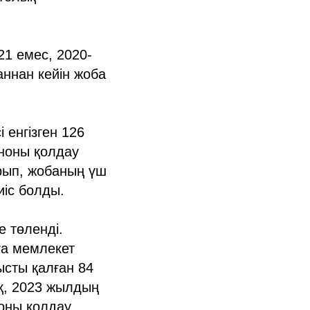
1 емес, 2020-
ннан кейін жоба
енгізген 126
иноны қолдау
рып, жобаның үш
иіс болды.
 төленді.
ға мемлекет
ысты қалған 84
қ, 2023 жылдың
оны қолдау