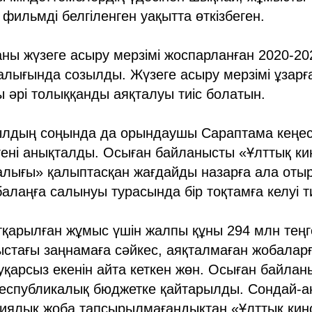
фильмді белгіленген уақытта өткізбеген.
ы жүзеге асыру мерзімі жоспарланған 2020-202
лығында созылды. Жүзеге асыру мерзімі ұзарға
 әрі толыққанды аяқталуы тиіс болатын.
лдың соңында да орындаушы Сараптама кеңесі 
гені анықталды. Осыған байланысты «Ұлттық к
алығы» қалыптасқан жағдайды назарға ала оты
балаңға салынуы турасында бір тоқтамға келуі т
арылған жұмыс үшін жалпы құны 294 млн теңге
стағы заңнамаға сәйкес, аяқталмаған жобалар
уқарсыз екенін айта кеткен жөн. Осыған байлан
республикалық бюджетке қайтарылды. Сондай-а
иялық жоба тапсырылмағандықтан «Ұлттық кин