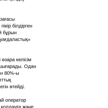
рағасы
ікір білдірген
й бұрын
 уағдаластық»
өзара келісім
 шығарады. Одан
ан 80%-ы
лттық
гін өтейді.
ай оператор
 қолдауға және