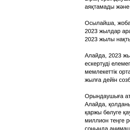
аяқтамады және 
Осылайша, жобан
2023 жылдар ара
2023 жылы нақты
Алайда, 2023 жы
ескертуді елеме
мемлекеттік орт
жылға дейін соз
Орындаушыға атқ
Алайда, қолданы
қаржы бөлуге қа
миллион теңге 
соңында анимац