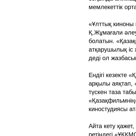
мемлекеттік орт
«Ұлттық киноны 
Қ.Жұмағали әлеум
болатын. «Қазақ
атқарушылық іс 
деді ол жазбасы
Ендігі кезекте 
арқылы аяқтап,
түскен таза таб
«Қазақфильмнің
киностудиясы ат
Айта кету қажет
ретіндегі «ҰКҚМ