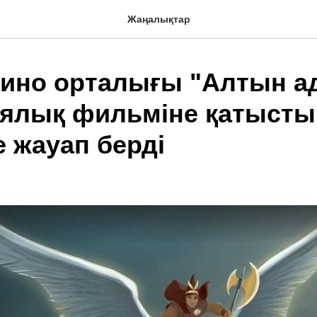
Жаңалықтар
кино орталығы "Алтын а
ялық фильміне қатысты
 жауап берді