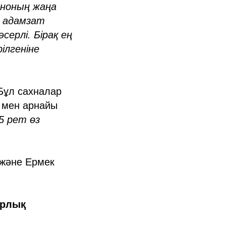
иноның жаңа
н адамзат
ерлі. Бірақ ең
ілгеніне
. Бұл сахналар
р мен арнайы
5 рет өз
 және Ермек
арлық