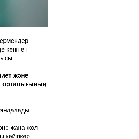
рермендер
е кеңінен
дысы.
иет және
ік орталығының
аяндалады.
және жаңа жол
ы кейіпкер