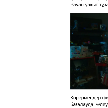
Рауан уақыт тұза
Көрермендер фил
бағалауда. Әлеу