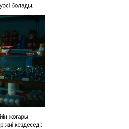
куәсі болады.
йін жоғары
 жиі кездеседі: