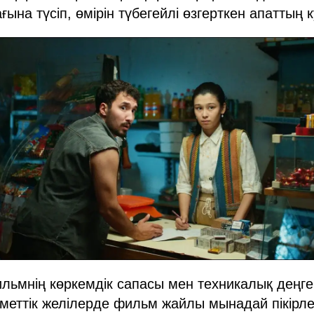
ғына түсіп, өмірін түбегейлі өзгерткен апаттың 
ьмнің көркемдік сапасы мен техникалық деңге
меттік желілерде фильм жайлы мынадай пікірлер