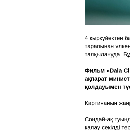
4 қыркүйектен 
тарапынан үлкен
талқылануда. Бұ
Фильм «Dala C
ақпарат минист
қолдауымен түс
Картинаның жан
Сондай-ақ туынд
қалау секілді т