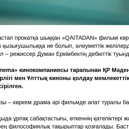
бастап прокатқа шыққан «QAITADAN» фильмі кө
 қызығушылыққа ие болып, әлеуметтік желілерд
л – режиссер Думан Еркімбектің дебюттік туын
inema» кинокомпаниясы тарапынан ҚР Мәден
рлігі мен Ұлттық киноны қолдау мемлекетт
ірілген.
ры – көркем драма әрі фильмде апат туралы б
ыда ұрпақ сабақтастығы, өткеннің қателіктері 
ерең философиялық тақырыптар қозғалады. Баст