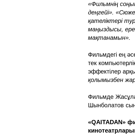
«Фильмнің соңы
деңгейі». «Сюж
қателіктері тур
маңыздысы, ере
мақтанамын».
Фильмдегі ең әсе
тек компьютерлі
эффектілер арқ
қолымызбен жард
Фильмде Жасұла
Шынболатов сын
«QAITADAN» фи
кинотеатрларын