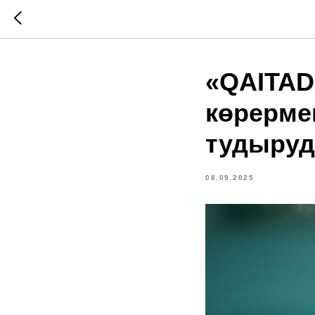
«QAITAD
көрерме
тудыруд
08.09.2025