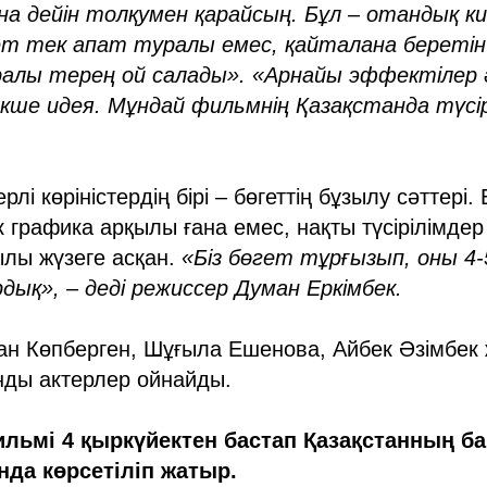
на дейін толқумен қарайсың. Бұл – отандық к
ет тек апат туралы емес, қайталана береті
алы терең ой салады». «Арнайы эффектілер әс
кше идея. Мұндай фильмнің Қазақстанда түсір
рлі көріністердің бірі – бөгеттің бұзылу сәттері
к графика арқылы ғана емес, нақты түсірілімде
ылы жүзеге асқан.
«Біз бөгет тұрғызып, оны 4-
ық», – деді режиссер Думан Еркімбек.
н Көпберген, Шұғыла Ешенова, Айбек Әзімбек
ды актерлер ойнайды.
льмі 4 қыркүйектен бастап Қазақстанның б
да көрсетіліп жатыр.