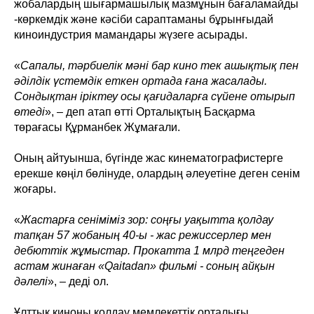
жобалардың шығармашылық мазмұнын бағаламайды
-көркемдік және кәсіби сараптаманы бұрынғыдай
киноиндустрия мамандары жүзеге асырады.
«
Сапалы, тәрбиелік мәні бар кино тек ашықтық пен
әділдік үстемдік еткен ортада ғана жасалады.
Сондықтан іріктеу осы қағидаларға сүйене отырып
өтеді
», – деп атап өтті Орталықтың Басқарма
төрағасы Құрманбек Жұмағали.
Оның айтуынша, бүгінде жас кинематографистерге
ерекше көңіл бөлінуде, олардың әлеуетіне деген сенім
жоғары.
«
Жастарға сеніміміз зор: соңғы уақытта қолдау
тапқан 57 жобаның 40-ы - жас режиссерлер мен
дебюттік жұмыстар. Прокатта 1 млрд теңгеден
астам жинаған «Qaitadan» фильмі - соның айқын
дәлелі
», – деді ол.
Ұлттық киноны қолдау мемлекеттік орталығы