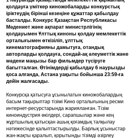
қолдауға үміткер киножобаларды конкурстық
іріктеудің бірінші кезеңіне құжаттар қабылдау
басталды. Конкурс Қазақстан Республикасы
Мәдениет және ақпарат министрлігінің
қолдауымен Ұлттық киноны қолдау мемлекеттік
орталығымен өткізіліп, ұлттық
кинематографияны дамытуға, отандық
авторларды қолдауға, сондай-ақ әлеуметтік және
мәдени маңызы бар фильмдер түсіруге
бағытталған. Өтінімдерді қабылдау 6 наурызды
қоса алғанда, Астана уақыты бойынша 23:59-ға
дейін жалғасады.
Конкурсқа қатысуға ұсынылатын киножобалардың
басым тақырыптар тізімі Кино орталығының ресми
интернет-ресурстарында жарияланған. Тізім
киноиндустрия өкілдері, сарапшылар және кең
жұртшылық қатысқан ашық қоғамдық талқылау
нәтижесінде қалыптастырылды. Барлық ұсыныстар
жан-жақты қаралып, қорытынды тізімді әзірлеу