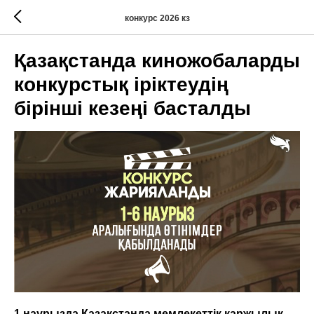
конкурс 2026 кз
Қазақстанда киножобаларды
конкурстық іріктеудің
бірінші кезеңі басталды
1 наурызда Қазақстанда мемлекеттік қаржылық