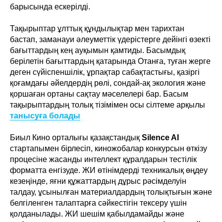
барысында ескерілді.
Тақырыптар ұлттық құндылықтар мен тарихтан
бастап, заманауи әлеуметтік үдерістерге дейінгі өзекті
бағыттардың кең ауқымын қамтиды. Басымдық
берілетін бағыттардың қатарында Отанға, туған жерге
деген сүйіспеншілік, ұрпақтар сабақтастығы, қазіргі
қоғамдағы әйелдердің рөлі, сондай-ақ экология және
қоршаған ортаны сақтау мәселелері бар. Басым
тақырыптардың толық тізімімен осы сілтеме арқылы
танысуға болады
Биыл Кино орталығы қазақстандық
Silence AI
стартапымен бірлесіп, киножобалар конкурсын өткізу
процесіне жасанды интеллект құралдарын тестілік
форматта енгізуде. ЖИ өтінімдерді техникалық өңдеу
кезеңінде, яғни құжаттардың дұрыс рәсімделуін
талдау, ұсынылған материалдардың толықтығын және
белгіленген талаптарға сәйкестігін тексеру үшін
қолданылады. ЖИ шешім қабылдамайды және