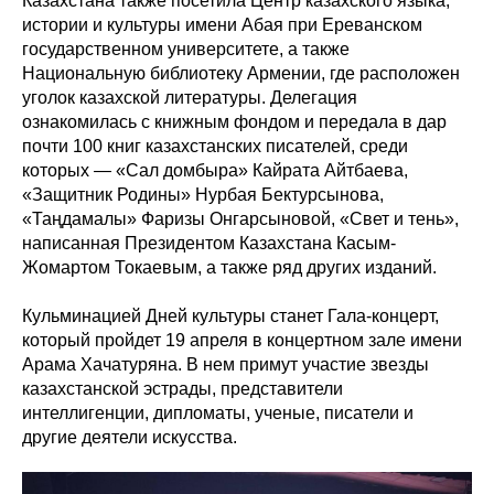
Казахстана также посетила Центр казахского языка,
истории и культуры имени Абая при Ереванском
государственном университете, а также
Национальную библиотеку Армении, где расположен
уголок казахской литературы. Делегация
ознакомилась с книжным фондом и передала в дар
почти 100 книг казахстанских писателей, среди
которых — «Сал домбыра» Кайрата Айтбаева,
«Защитник Родины» Нурбая Бектурсынова,
«Таңдамалы» Фаризы Онгарсыновой, «Свет и тень»,
написанная Президентом Казахстана Касым-
Жомартом Токаевым, а также ряд других изданий.
Кульминацией Дней культуры станет Гала-концерт,
который пройдет 19 апреля в концертном зале имени
Арама Хачатуряна. В нем примут участие звезды
казахстанской эстрады, представители
интеллигенции, дипломаты, ученые, писатели и
другие деятели искусства.