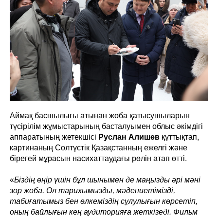
Аймақ басшылығы атынан жоба қатысушыларын
түсірілім жұмыстарының басталуымен облыс әкімдігі
аппаратының жетекшісі
Руслан Алишев
құттықтап,
картинаның Солтүстік Қазақстанның ежелгі және
бірегей мұрасын насихаттаудағы рөлін атап өтті.
«
Біздің өңір үшін бұл шынымен де маңызды әрі мәні
зор жоба. Ол тарихымызды, мәдениетімізді,
табиғатымыз бен өлкеміздің сұлулығын көрсетіп,
оның байлығын кең аудиторияға жеткізеді. Фильм