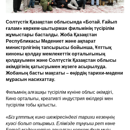
Солтүстік Қазақстан облысында «Ботай. Ғайып
ғалам» көркем-шытырман фильмінің түсірілім
жұмыстары басталды. Жоба Қазақстан
Республикасы Мәдениет және ақпарат
министрлігінің тапсырысы бойынша, Ұлттық
киноны қолдау мемлекеттік орталығының
қолдауымен және Солтүстік Қазақстан облысы
әкімдігінің қатысуымен жүзеге асырылуда.
Жобаның басты мақсаты – өңірдің тарихи-мәдени
мұрасын насихаттау.
Фильмнің алғашқы түсірілім күніне облыс әкімдігі,
Кино орталығы, креативті индустрия өкілдері мен
түсірілім тобы қатысты.
«
Біз ұлттық кино шежіресіндегі тарихи кезеңнің
куәсі болып отырмыз. Елімізде тұңғыш рет көне
Ботай мәдениетіне арналған көркем фильмнің