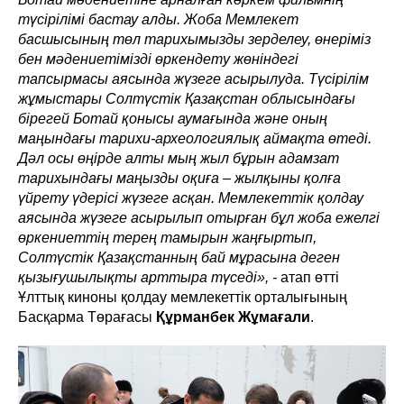
түсірілімі бастау алды. Жоба Мемлекет
басшысының төл тарихымызды зерделеу, өнеріміз
бен мәдениетімізді өркендету жөніндегі
тапсырмасы аясында жүзеге асырылуда. Түсірілім
жұмыстары Солтүстік Қазақстан облысындағы
бірегей Ботай қонысы аумағында және оның
маңындағы тарихи-археологиялық аймақта өтеді.
Дәл осы өңірде алты мың жыл бұрын адамзат
тарихындағы маңызды оқиға – жылқыны қолға
үйрету үдерісі жүзеге асқан. Мемлекеттік қолдау
аясында жүзеге асырылып отырған бұл жоба ежелгі
өркениеттің терең тамырын жаңғыртып,
Солтүстік Қазақстанның бай мұрасына деген
қызығушылықты арттыра түседі», -
атап өтті
Ұлттық киноны қолдау мемлекеттік орталығының
Басқарма Төрағасы
Құрманбек Жұмағали
.