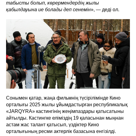
табысты болып, көрермендердің жылы
қабылдауына ие болады деп сенемін
», — деді ол.
Сонымен қатар, жаңа фильмнің түсірілімінде Кино
орталығы 2025 жылы ұйымдастырған республикалық
«JARQYRA» кастингінің жеңімпаздары қатысатыны
айтылды. Кастингке еліміздің 19 қаласынан мыңнан
астам жас талант қатысып, үздіктер Кино
орталығының ресми актерлік базасына енгізілді.