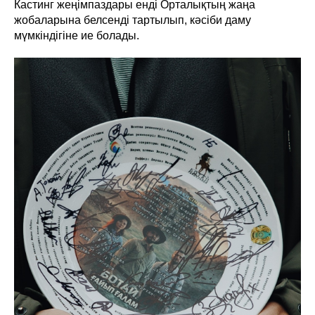
Кастинг жеңімпаздары енді Орталықтың жаңа
жобаларына белсенді тартылып, кәсіби даму
мүмкіндігіне ие болады.