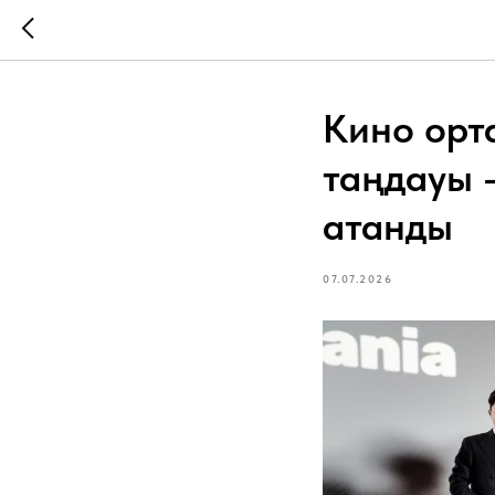
Кино орт
таңдауы 
атанды
07.07.2026