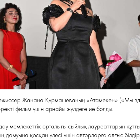
ежиссер Жанана Құрмашеваның «Атамекен» («Мы зд
еректі фильм үшін арнайы жүлдеге ие болды.
дау мемлекеттік орталығы сыйлық лауреаттарын құтты
 дамуына қосқан үлесі үшін авторларға алғыс білдір