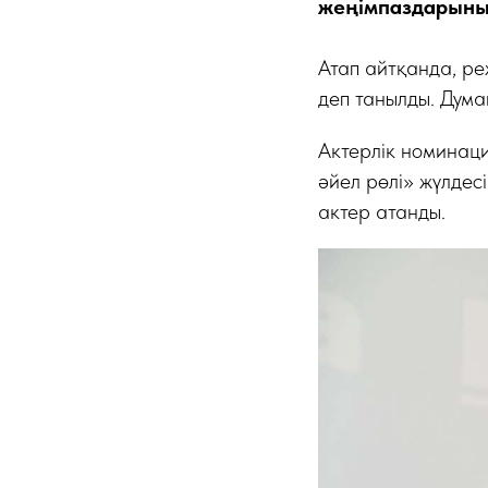
жеңімпаздарының
Атап айтқанда, ре
деп танылды. Дума
Актерлік номинаци
әйел рөлі» жүлдес
актер атанды.