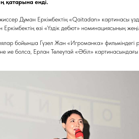
 қатарына енді.
жиссер Думан Еркімбектің «Qaitadan» картинасы үз
н Еркімбектің өзі «Үздік дебют» номинациясының жең
ялар бойынша Гүзел Жан «Игроманка» фильміндегі рө
іне ие болса, Ерлан Төлеутай «Әбіл» картинасындағы р