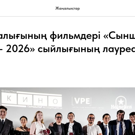
Жаңалықтар
алығының фильмдері «Сын
– 2026» сыйлығының лауре