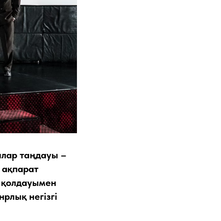
лар таңдауы –
 ақпарат
ң қолдауымен
рлық негізгі