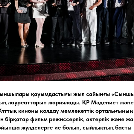
сыншылары қауымдастығы жыл сайынғы «Сыншы
ың лауреаттарын жариялады. ҚР Мәдениет және
 Ұлттық киноны қолдау мемлекеттік орталығыны
 бірқатар фильм режиссерлік, актерлік және жан
ойынша жүлделерге ие болып, сыйлықтың басты