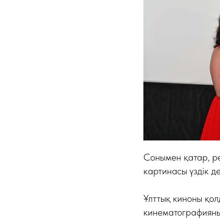
Сонымен қатар, р
картинасы үздік д
Ұлттық киноны қол
кинематографияның