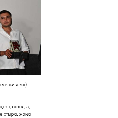
есь живем»)
қтап, отандық
е отыра, жаңа