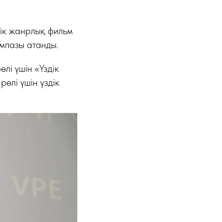
дік жанрлық фильм
імпазы атанды.
лі үшін «Үздік
өлі үшін үздік