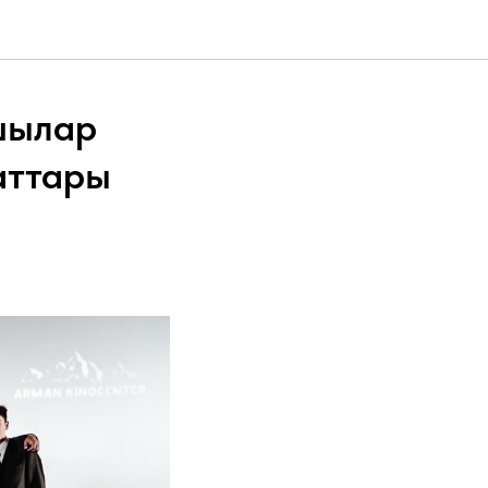
шылар
аттары