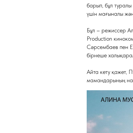
барып, бұл туралы 
үшін мағыналы жән
Бұл – режиссер А
Production киноко
Сәрсембаев пен Е
бірнеше халықара
Айта кету қажет, 
мамандарының наз