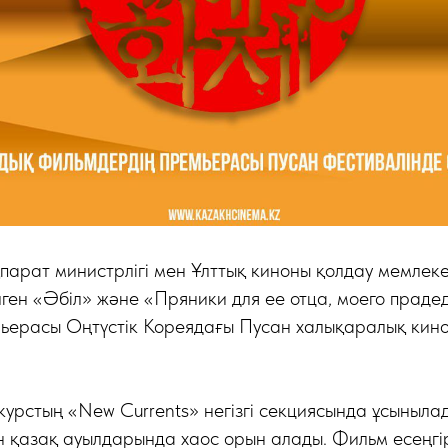
арат министрлігі мен Ұлттық киноны қолдау мемлеке
лген «Әбіл» және «Пряники для ее отца, моего праде
мьерасы Оңтүстік Кореядағы Пусан халықаралық кин
курстың «New Currents» негізгі секциясында ұсыныла
н қазақ ауылдарында хаос орын алады. Фильм есеңгі