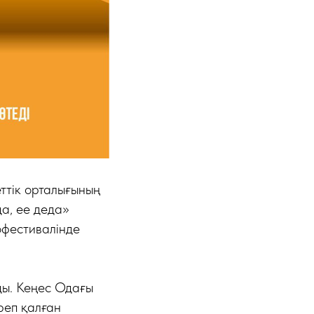
ттік орталығының
да, ее деда»
офестивалінде
ды. Кеңес Одағы
реп қалған