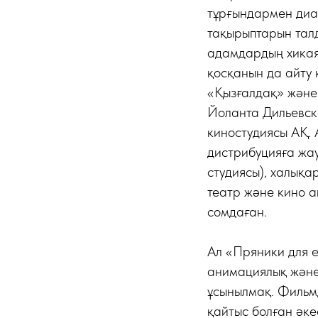
тұрғындармен диа
тақырыптарын тал
адамдардың хикая
қосқанын да айту 
«Қызғалдақ» және 
Йоланта Дильевск
киностудиясы АҚ.
дистрибуцияға жа
студиясы), халықа
театр және кино а
сомдаған.
Ал «Пряники для е
анимациялық және
ұсынылмақ. Фильмд
қайтыс болған әке