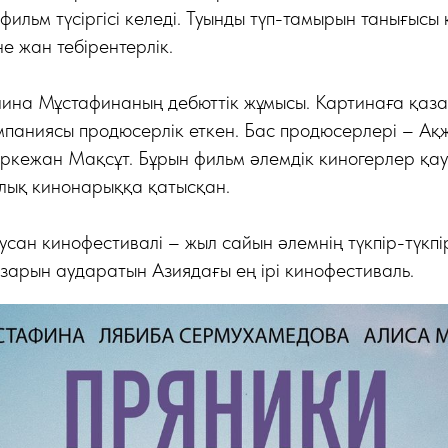
фильм түсіргісі келеді. Туынды түп-тамырын танығысы
е жан тебірентерлік.
лина Мұстафинаның дебюттік жұмысы. Картинаға қаза
мпаниясы продюсерлік еткен. Бас продюсерлері – Ақ
ркежан Мақсұт. Бұрын фильм әлемдік киногерлер қа
лық кинонарыққа қатысқан.
Пусан кинофестивалі – жыл сайын әлемнің түкпір-түкпі
арын аударатын Азиядағы ең ірі кинофестиваль.