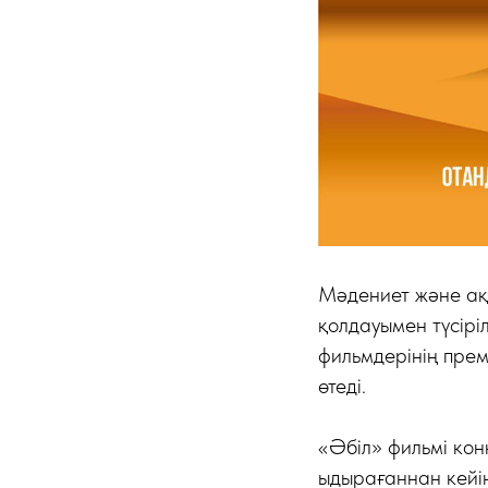
Мәдениет және ақп
қолдауымен түсірі
фильмдерінің пре
өтеді.
«Әбіл» фильмі кон
ыдырағаннан кейі