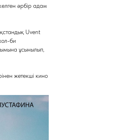
 келген әрбір адам
қстандық Uvent
жол-би
уымына ұсынылып,
рінен жетекші кино