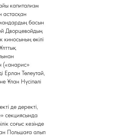
айы капитализм
н астасқан
амандардың басын
гей Дворцевойдың
 киносының өкілі
Ұлттық
пынан
н («анарис»
і Ерлан Төлеутай,
е Ұлан Нүсіпәлі
кті де деректі,
e» секциясында
лік соғыс кезінде
нан Польшаға алып