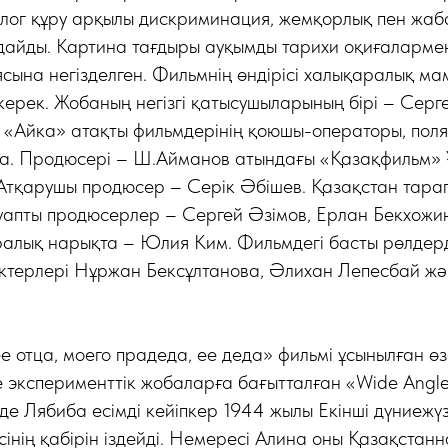
лог құру арқылы дискриминация, жемқорлық пен жаб
дайды. Картина тағдыры ауқымды тарихи оқиғаларме
сына негізделген. Фильмнің өндірісі халықаралық м
керек. Жобаның негізгі қатысушыларының бірі – Сер
«Айка» атақты фильмдерінің қоюшы-операторы, поляк
а. Продюсері – Ш.Айманов атындағы «Қазақфильм» 
 Атқарушы продюсер – Серік Әбішев. Қазақстан тара
уапты продюсерлер – Сергей Әзімов, Ерлан Бекхожи
ралық нарықта – Юлия Ким. Фильмдегі басты рөлдерд
ктерлері Нұржан Бексұлтанова, Әлихан Лепесбай жән
е отца, моего прадеда, ее деда» фильмі ұсынылған өзе
 эксперименттік жобаларға бағытталған «Wide Angl
е Лябиба есімді кейіпкер 1944 жылы Екінші дүниежүзі
сінің қабірін іздейді. Немересі Алина оны Қазақстан