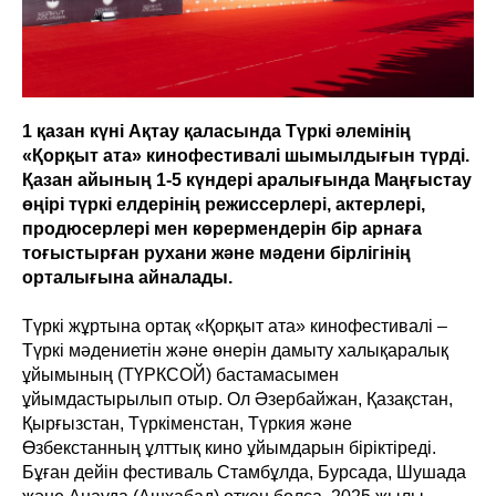
1 қазан күні Ақтау қаласында Түркі әлемінің
«Қорқыт ата» кинофестивалі шымылдығын түрді.
Қазан айының 1-5 күндері аралығында Маңғыстау
өңірі түркі елдерінің режиссерлері, актерлері,
продюсерлері мен көрермендерін бір арнаға
тоғыстырған рухани және мәдени бірлігінің
орталығына айналады.
Түркі жұртына ортақ «Қорқыт ата» кинофестивалі –
Түркі мәдениетін және өнерін дамыту халықаралық
ұйымының (ТҮРКСОЙ) бастамасымен
ұйымдастырылып отыр. Ол Әзербайжан, Қазақстан,
Қырғызстан, Түркіменстан, Түркия және
Өзбекстанның ұлттық кино ұйымдарын біріктіреді.
Бұған дейін фестиваль Стамбұлда, Бурсада, Шушада