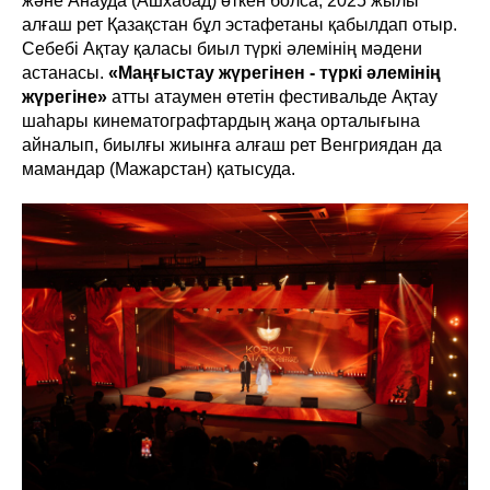
және Анауда (Ашхабад) өткен болса, 2025 жылы
алғаш рет Қазақстан бұл эстафетаны қабылдап отыр.
Себебі Ақтау қаласы биыл түркі әлемінің мәдени
астанасы.
«Маңғыстау жүрегінен - түркі әлемінің
жүрегіне»
атты атаумен өтетін фестивальде Ақтау
шаһары кинематографтардың жаңа орталығына
айналып, биылғы жиынға алғаш рет Венгриядан да
мамандар (Мажарстан) қатысуда.