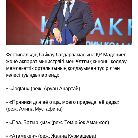
Фестивальдің байқау бағдарламасына ҚР Мәдениет
және ақпарат министрлігі мен Ұлттық киноны қолдау
мемлекеттік орталығының қолдауымен түсірілген
келесі туындылар енді:
• «Joqtau» (реж. Аруан Анартай)
• «Пряники для её отца, моего прадеда, её деда»
(реж. Алина Мустафина)
• «Ева. Батыр қыз» (реж. Темірбек Аманжол)
• «Атамекен» (реж. Жанна Құрмашева)