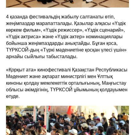
4 қазанда фестивальдің жабылу салтанаты өтіп,
жеңімпаздар марапатталады. Қазылар алқасы «Үздік
көркем фильм», «Үздік режиссер», «Үздік сценарий»,
«Үздік актриса» және «Үздік актер» номинациялары
бойынша жеңімпаздарды анықтайды. Бұған қоса,
ТҮРКСОЙ-дың «Түркі мәдениетіне қосқан үлесі үшін»
арнайы сыйлығы табысталады.
«Қорқыт ата» кинофестивалі Қазақстан Республикасы
Мәдениет және ақпарат министрлігі мен Ұлттық
киноны қолдау мемлекеттік орталығының, Маңғыстау
облысы әкімдігінің, ТҮРКСОЙ ұйымының қолдауымен
өтуде.