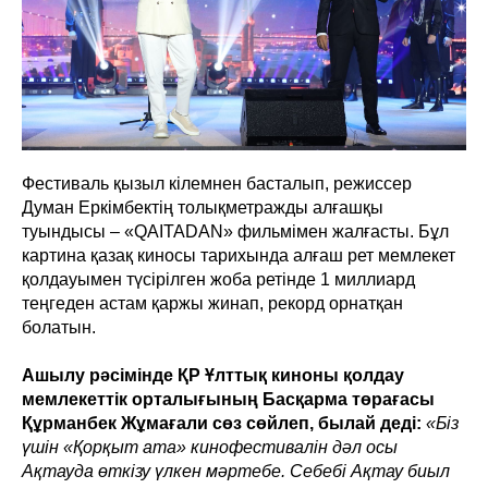
Фестиваль қызыл кілемнен басталып, режиссер
Думан Еркімбектің толықметражды алғашқы
туындысы – «QAITADAN» фильмімен жалғасты. Бұл
картина қазақ киносы тарихында алғаш рет мемлекет
қолдауымен түсірілген жоба ретінде 1 миллиард
теңгеден астам қаржы жинап, рекорд орнатқан
болатын.
Ашылу рәсімінде ҚР Ұлттық киноны қолдау
мемлекеттік орталығының Басқарма төрағасы
Құрманбек Жұмағали сөз сөйлеп, былай деді:
«Біз
үшін «Қорқыт ата» кинофестивалін дәл осы
Ақтауда өткізу үлкен мәртебе. Себебі Ақтау биыл