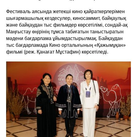
Фестиваль аясында жетекші кино қайраткерлерімен
шығармашылық кездесулер, киносаммит, байқаулық
және байқаудан тыс фильмдер көрсетілімі, сондай-ақ
Маңғыстау өңірінің тұмса табиғатын таныстыратын
мәдени бағдарлама ұйымдастырылмақ. Байқаудан
тыс бағдарламада Кино орталығының «Қажымұқан»
фильмі (реж. Қанағат Мұстафин) көрсетіледі.