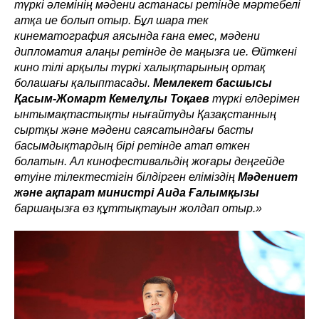
түркі әлемінің мәдени астанасы ретінде мәртебелі
атқа ие болып отыр. Бұл шара тек
кинематография аясында ғана емес, мәдени
дипломатия алаңы ретінде де маңызға ие. Өйткені
кино тілі арқылы түркі халықтарының ортақ
болашағы қалыптасады.
Мемлекет басшысы
Қасым-Жомарт Кемелұлы Тоқаев
түркі елдерімен
ынтымақтастықты нығайтуды Қазақстанның
сыртқы және мәдени саясатындағы басты
басымдықтардың бірі ретінде атап өткен
болатын. Ал кинофестивальдің жоғары деңгейде
өтуіне тілектестігін білдірген еліміздің
Мәдениет
және ақпарат министрі Аида Ғалымқызы
баршаңызға өз құттықтауын жолдап отыр.»