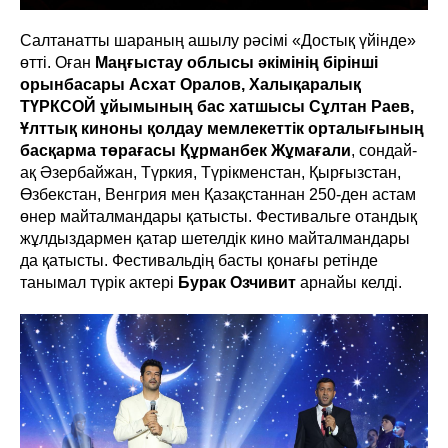
Салтанатты шараның ашылу рәсімі «Достық үйінде»
өтті. Оған
Маңғыстау облысы әкімінің бірінші
орынбасары Асхат Оралов, Халықаралық
ТҮРКСОЙ ұйымының бас хатшысы Сұлтан Раев,
Ұлттық киноны қолдау мемлекеттік орталығының
басқарма төрағасы Құрманбек Жұмағали
, сондай-
ақ Әзербайжан, Түркия, Түрікменстан, Қырғызстан,
Өзбекстан, Венгрия мен Қазақстаннан 250-ден астам
өнер майталмандары қатысты. Фестивальге отандық
жұлдыздармен қатар шетелдік кино майталмандары
да қатысты. Фестивальдің басты қонағы ретінде
танымал түрік актері
Бурак Озчивит
арнайы келді.