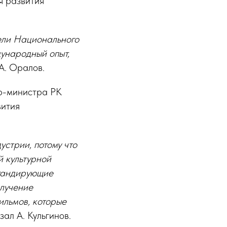
я развития
тели Национального
ународный опыт,
А. Оралов.
ер-министра РК
вития
устрии, потому что
й культурной
агандирующие
олучение
ильмов, которые
зал А. Кульгинов.