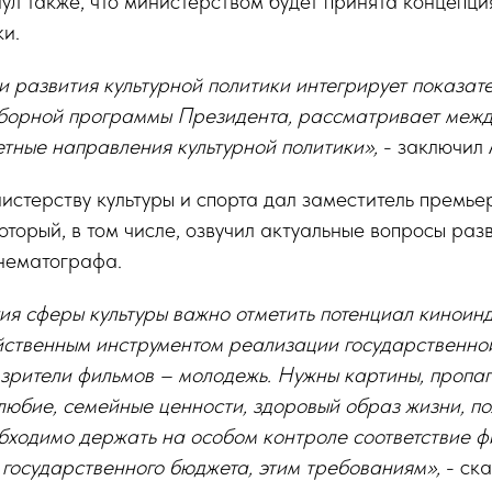
л также, что министерством будет принята концепци
ки.
 развития культурной политики интегрирует показа
борной программы Президента, рассматривает межд
тные направления культурной политики»,
- заключил 
истерству культуры и спорта дал заместитель премь
который, в том числе, озвучил актуальные вопросы раз
инематографа.
ия сферы культуры важно отметить потенциал киноинд
йственным инструментом реализации государственно
е зрители фильмов – молодежь. Нужны картины, проп
любие, семейные ценности, здоровый образ жизни, п
бходимо держать на особом контроле соответствие ф
 государственного бюджета, этим требованиям»,
- ска