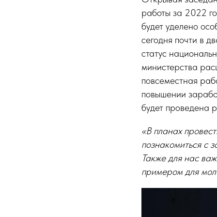
работы за 2022 го
будет уделено ос
сегодня почти в д
статус национальн
министерства расш
повсеместная рабо
повышении заработ
будет проведена р
«В планах провест
познакомиться с з
Также для нас важ
примером для мол