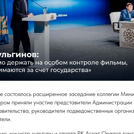
не состоялось расширенное заседание коллегии Мини
тором приняли участие представители Администрации
вительства, руководители подведомственных организ
тели.
е, министр культуры и спорта РК Асхат Оралов расс