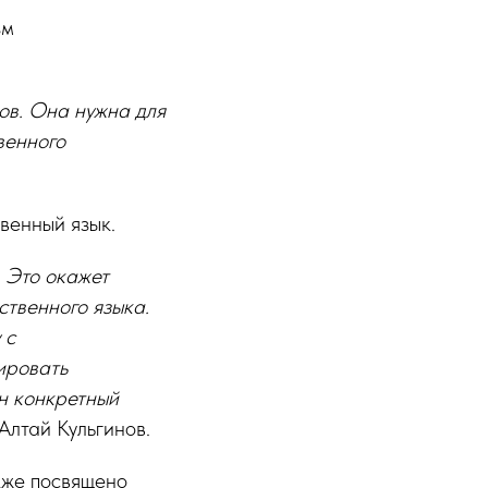
зм
ов. Она нужна для
венного
венный язык.
 Это окажет
твенного языка.
 с
ировать
н конкретный
Алтай Кульгинов.
кже посвящено