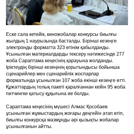
Еске сала кетейік, киножобалар конкурсы биылғы
жылдың 1 наурызында басталды. Бірінші кезеңге
электронды форматта 323 өтінім қабылданды.
Ұсынылған материалдарды тексеру нәтижесінде 277
жоба Сараптама кеңесінің қарауына жолданды.
Іріктеудің бірінші кезеңінің қорытындысы бойынша
сценарийлер мен сценарийлік жоспарлар
форматында ұсынылған 107 жоба екінші кезеңге өтті.
Құжаттардың толық пакеті қаралғаннан кейін 95 жоба
питчингке қатысу құқығына ие болды.
Сараптама кеңесінің мүшесі Алмас Қособаев
ұсынылған жұмыстардың жоғары деңгейін атап өтіп,
биылғы конкурсқа мазмұнды әрі қызықты жобалар
ұсынылғанын айтты.