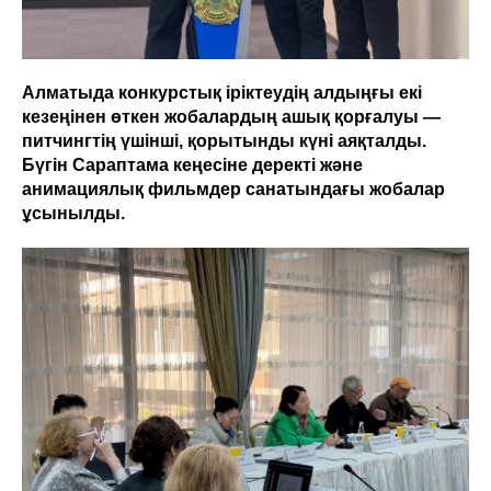
Алматыда конкурстық іріктеудің алдыңғы екі
кезеңінен өткен жобалардың ашық қорғалуы —
питчингтің үшінші, қорытынды күні аяқталды.
Бүгін Сараптама кеңесіне деректі және
анимациялық фильмдер санатындағы жобалар
ұсынылды.