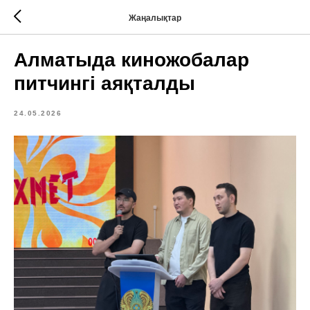
Жаңалықтар
Алматыда киножобалар
питчингі аяқталды
24.05.2026