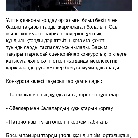
Ұлттық киноны қолдау орталығы биыл бекітілген
басым тақырыптарды жариялаған болатын. Осы
жылы кинематография өкілдеріне ұлттық
құндылықтарды дәріптейтін, қоғамға қажет
туындыларды таспалау ұсынылады. Басым
тақырыптарға сай сценарийлер конкурстық іріктеуге
қатысуға және сәтті өткен жағдайда мемлекеттік
қаржыландыруға үміткер болуға мүмкіндік алады.
Конкурста келесі тақырыптар қамтылады:
- Тарих және оның құндылығы, көрнекті тұлғалар
- Әйелдер мен балалардың құқықтарын қорғау
- Патриотизм, туған өлкенің көркем табиғаты
Басым тақырыптардың толыққанды тізімі орталықтың