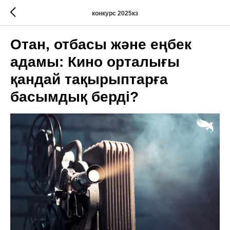
конкурс 2025кз
Отан, отбасы және еңбек
адамы: Кино орталығы
қандай тақырыптарға
басымдық берді?