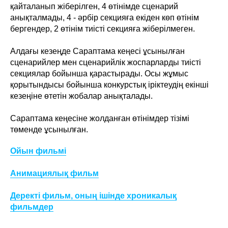
қайталанып жіберілген, 4 өтінімде сценарий
анықталмады, 4 - әрбір секцияға екіден көп өтінім
бергендер, 2 өтінім тиісті секцияға жіберілмеген.
Алдағы кезеңде Сараптама кеңесі ұсынылған
сценарийлер мен сценарийлік жоспарларды тиісті
секциялар бойынша қарастырады. Осы жұмыс
қорытындысы бойынша конкурстық іріктеудің екінші
кезеңіне өтетін жобалар анықталады.
Сараптама кеңесіне жолданған өтінімдер тізімі
төменде ұсынылған.
Ойын фильмі
Анимациялық фильм
Деректі фильм, оның ішінде хроникалық
фильмдер