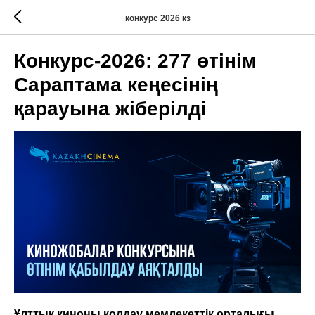
конкурс 2026 кз
Конкурс-2026: 277 өтінім
Сараптама кеңесінің
қарауына жіберілді
Ұлттық киноны қолдау мемлекеттік орталығы