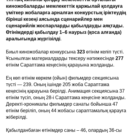
киножобаларды мемлекеттік қаржылай қолдауға
үміткер жобаларға арналған конкурстық іріктеудің
бірінші кезеңі аясында сценарийлер мен
сценарийлік жоспарларды қабылдауды аяқтады.
Өтінімдерді қабылдау 1–6 наурыз (қоса алғанда)
аралығында жүргізілді
.
Биыл киножобалар конкурсына
323
өтінім келіп түсті.
Ұсынылған материалдарды тексеру нәтижесінде
277
өтінім Сараптама кеңесінің қарауына жолданды.
Ең көп өтінім көркем (ойын) фильмдер секциясына
түсті — 239. Оның ішінде 205 жоба Сараптама
кеңесінің қарауына берілді. Анимация секциясына 37
өтінім түсіп, оның 28-і Сараптама кеңесіне жолданды.
Деректі-хроникалы фильмдер санаты бойынша 47
өтінім беріліп, оның 44 жобасы сараптамалық қарауға
жіберілді.
Қабылданбаған өтінімдер саны – 46, олардың 36-сы