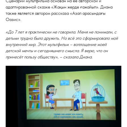
Сценарий мультфильма основан на её авторской и
адаптированной сказке «Жақын жерде ғажайып». Диана
также является автором рассказа «Азап арасындағы
Оазис».
«До 7 лет я практически не говорила. Меня не понимали, с
детьми трудно было дружить. Но всё это сформировало мой
внутренний мир. Этот мультфильм – воплощение моей
детской мечты и сегодняшнего смысла. Я верю, что он
принесёт пользу обществу», – сказала Диана.