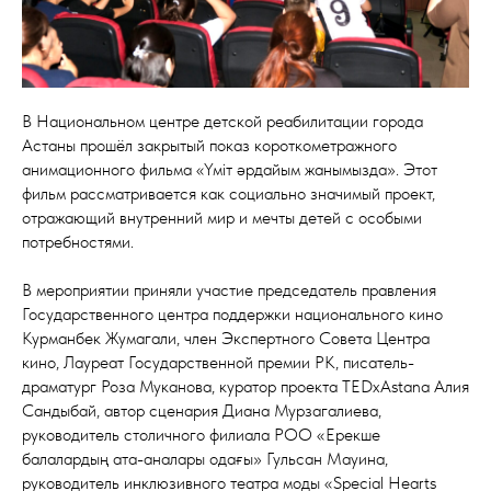
В Национальном центре детской реабилитации города
Астаны прошёл закрытый показ короткометражного
анимационного фильма «Үміт әрдайым жанымызда». Этот
фильм рассматривается как социально значимый проект,
отражающий внутренний мир и мечты детей с особыми
потребностями.
В мероприятии приняли участие председатель правления
Государственного центра поддержки национального кино
Курманбек Жумагали, член Экспертного Совета Центра
кино, Лауреат Государственной премии РК, писатель-
драматург Роза Муканова, куратор проекта TEDxAstana Алия
Сандыбай, автор сценария Диана Мурзагалиева,
руководитель столичного филиала РОО «Ерекше
балалардың ата-аналары одағы» Гульсан Мауина,
руководитель инклюзивного театра моды «Special Hearts