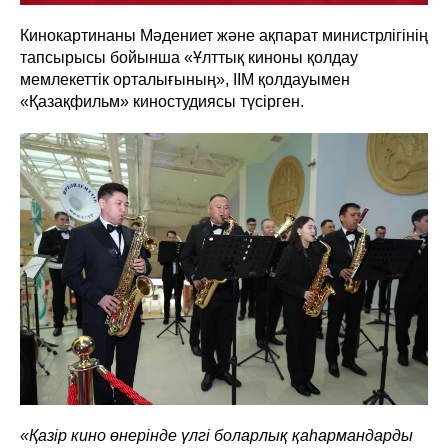
Кинокартинаны Мәдениет және ақпарат министрлігінің
тапсырысы бойынша «Ұлттық киноны қолдау
мемлекеттік орталығының», ІІМ қолдауымен
«Қазақфильм» киностудиясы түсірген.
«Қазір кино өнерінде үлгі боларлық қаһармандарды