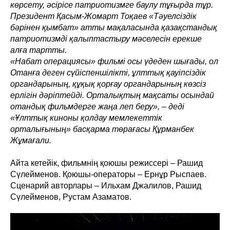
көрсету, әсірісе патриотизмге баулу тұғырда тұр.
Президент Қасым-Жомарт Тоқаев «Тәуелсіздік
бәрінен қымбат» атты мақаласында қазақстандық
патриотизмді қалыптастыру мәселесін ерекше
алға тартты.
«Набат операциясы» фильмі осы үдеден шығады, ол
Отанға деген сүйіспеншілікті, ұлттық қауіпсіздік
органдарының, құқық қорғау органдарының көзсіз
ерлігін дәріптейді. Орталықтың мақсаты осындай
отандық фильмдерге жаңа леп беру», – деді
«Ұлттық киноны қолдау мемлекеттік
орталығының» басқарма төрағасы Құрманбек
Жұмағали.
Айта кетейік, фильмнің қоюшы режиссері – Рашид
Сүлейменов. Қоюшы-операторы – Ернұр Рыспаев.
Сценарий авторлары – Ильхам Джалилов, Рашид
Сүлейменов, Рустам Азаматов.