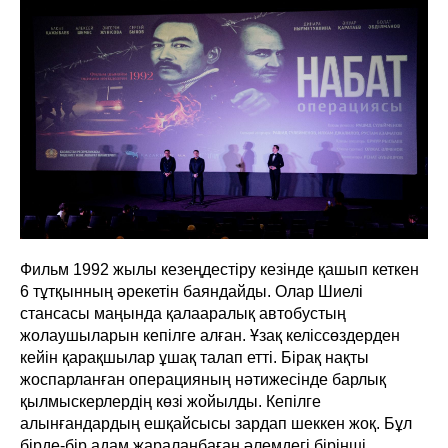
Фильм 1992 жылы кезеңдестіру кезінде қашып кеткен
6 тұтқынның әрекетін баяндайды. Олар Шиелі
стансасы маңында қалааралық автобустың
жолаушыларын кепілге алған. Ұзақ келіссөздерден
кейін қарақшылар ұшақ талап етті. Бірақ нақты
жоспарланған операцияның нәтижесінде барлық
қылмыскерлердің көзі жойылды. Кепілге
алынғандардың ешқайсысы зардап шеккен жоқ. Бұл
бірде-бір адам жараланбаған әлемдегі бірінші