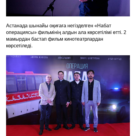
Астанада шынайы оқиғаға негізделген «Набат
операциясы» фильмінің алдын ала көрсетілімі өтті. 2
мамырдан бастап фильм кинотеатрлардан
көрсетіледі.