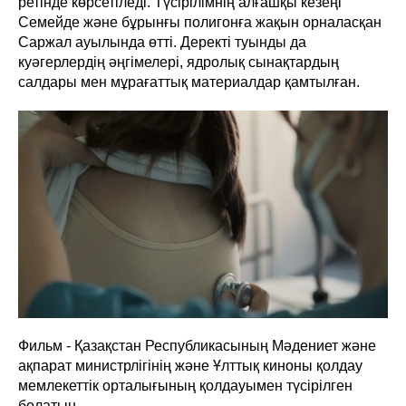
ретінде көрсетіледі. Түсірілімнің алғашқы кезеңі
Семейде және бұрынғы полигонға жақын орналасқан
Саржал ауылында өтті. Деректі туынды да
куәгерлердің әңгімелері, ядролық сынақтардың
салдары мен мұрағаттық материалдар қамтылған.
Фильм - Қазақстан Республикасының Мәдениет және
ақпарат министрлігінің және Ұлттық киноны қолдау
мемлекеттік орталығының қолдауымен түсірілген
болатын.