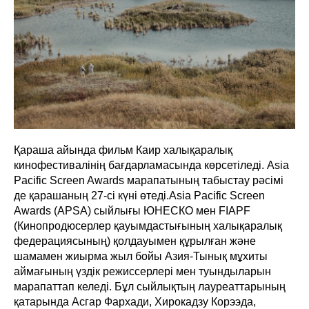
Қараша айында фильм Каир халықаралық
кинофестивалінің бағдарламасында көрсетіледі. Asia
Pacific Screen Awards марапатының табыстау рәсімі
де қарашаның 27-сі күні өтеді.Asia Pacific Screen
Awards (APSA) сыйлығы ЮНЕСКО мен FIAPF
(Кинопродюсерлер қауымдастығының халықаралық
федерациясының) қолдауымен құрылған және
шамамен жиырма жыл бойы Азия-Тынық мұхиты
аймағының үздік режиссерлері мен туындыларын
марапаттап келеді. Бұл сыйлықтың лауреаттарының
қатарында Асгар Фархади, Хирокадзу Корээда,