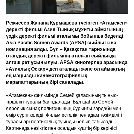
Режиссер Жанана Құрмашева түсірген «Атамекен»
деректі фильмі Азия-Тынық мұхиты аймағының
үздік деректі фильмі аталымы бойынша беделді
Asia Pacific Screen Awards (APSA) сыйлығына
номинация алды. Бұл – Қазақстан тарихында
отандық деректі фильмнің аталған сыйлыққа
алғаш рет ұсынылуы. APSA киногерлер арасында
«Азиялық Оскар» деп аталады және ол аймақтың
ең маңызды кинематографиялық
марапаттарының бірі саналады.
«Атамекен» фильмінде Семей қаласының тыныс-
тіршілігі туралы баяндалады. Бұл шаһар Семей
ядролық сынақ полигонының бұрынғы зардабымен
өмір сүріп келеді. Фильм естелік пен адам төзімділігі
туралы әрі поэтикалық туынды болып табылады.
Картинада нәзіктік пен осалдық күштің бір көрінісі