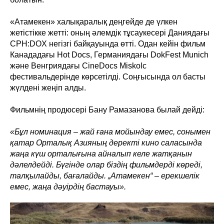
«Атамекен» халықаралық деңгейде де үлкен
жетістікке жетті: оның әлемдік тұсаукесері Даниядағы
CPH:DOX негізгі байқауында өтті. Одан кейін фильм
Канададағы Hot Docs, Германиядағы DokFest Munich
және Венгриядағы CineDocs Miskolc
фестивальдерінде көрсетілді. Соңғысында ол басты
жүлдені жеңіп алды.
Фильмнің продюсері Бану Рамазанова былай дейді:
«Бұл номинация – жай ғана мойындау емес, сонымен
қатар Орталық Азияның деректі кино саласында
жаңа күш орталығына айналып келе жатқанын
дәлелдейді. Бүгінде олар біздің фильмдерді көреді,
талқылайды, бағалайды. „Атамекен“ – ерекшелік
емес, жаңа дәуірдің бастауы».