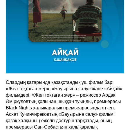
Олардың қатарында қазақстандық үш фильм бар:
«Жел тоқтаған жер», «Бауырына салу» және «Айқай»
фильмдері. «Жел тоқтаған жер» – режиссер Ардақ
Әмірқұловтың қолынан шыққан туынды, премьерасы
Black Nights халықаралық премьеарасында өткен.
Асхат Кучинчирековтың «Бауырына салу» фильмі
қазақ халқының ежелгі дәстүрін тарқатады, оның
премьерасы Сан-Себастьян халықаралық