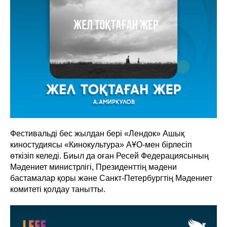
Фестивальді бес жылдан бері «Лендок» Ашық
киностудиясы «Кинокультура» АҰО-мен бірлесіп
өткізіп келеді. Биыл да оған Ресей Федерациясының
Мәдениет министрлігі, Президенттің мәдени
бастамалар қоры және Санкт-Петербургтің Мәдениет
комитеті қолдау танытты.