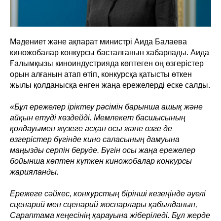
Мәдениет және ақпарат министрі Аида Балаева
киножобалар конкурсы басталғанын хабарлады. Аида
Ғалымқызы киноиндустрияда көптеген оң өзгерістер
орын алғанын атап өтіп, конкурсқа қатысты өткен
жылы қолданысқа енген жаңа ережелерді еске салды.
«Бұл ережелер іріктеу рәсімін барынша ашық және
айқын етуді көздейді. Мемлекет басшысының
қолдауымен жүзеге асқан осы және өзге де
өзгерістер бүгінде кино саласының дамуына
маңызды серпін беруде. Бүгін осы жаңа ережелер
бойынша көптен күткен киножобалар конкурсы
жарияланды.
Ережеге сәйкес, конкурстың бірінші кезеңінде әуелі
сценарий мен сценарий жоспарлары қабылданып,
Сараптама кеңесінің қарауына жіберіледі. Бұл жерде