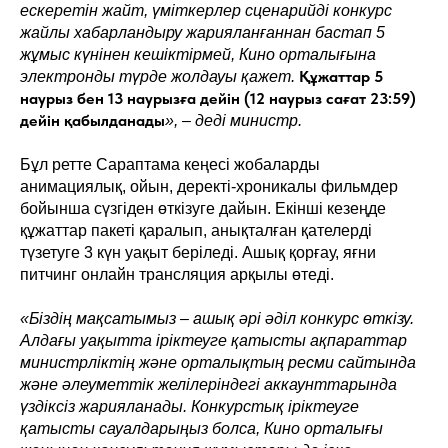
ескеретін жайт, үміткерлер сценарийді конкурс
жайлы хабарландыру жарияланғаннан бастап 5
жұмыс күнінен кешіктірмей, Кино орталығына
Құжаттар 5
электронды түрде жолдауы қажет.
наурыз бен 13 наурызға дейін (12 наурыз сағат 23:59)
дейін қабылданады
», – деді министр.
Бұл ретте Сараптама кеңесі жобаларды
анимациялық, ойын, деректі-хроникалы фильмдер
бойынша сүзгіден өткізуге дайын. Екінші кезеңде
құжаттар пакеті қаралып, анықталған қателерді
түзетуге 3 күн уақыт беріледі. Ашық қорғау, яғни
питчинг онлайн трансляция арқылы өтеді.
«Біздің мақсатымыз – ашық әрі әділ конкурс өткізу.
Алдағы уақытта іріктеуге қатысты ақпараттар
министрліктің және орталықтың ресми сайтында
және әлеуметтік желілеріндегі аккаунттарында
үздіксіз жарияланады. Конкурстық іріктеуге
қатысты сауалдарыңыз болса, Кино орталығы