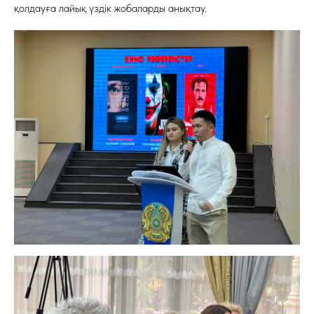
қолдауға лайық үздік жобаларды анықтау.