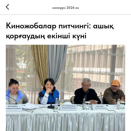
конкурс 2026 кз
Киножобалар питчингі: ашық
қорғаудың екінші күні