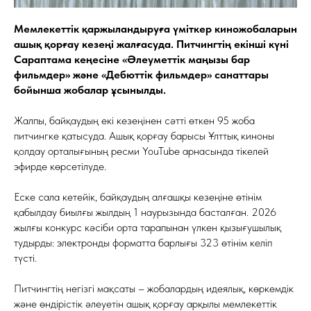
Мемлекеттік қаржыландыруға үміткер киножобаларын
ашық қорғау кезеңі жалғасуда. Питчингтің екінші күні
Сараптама кеңесіне «Әлеуметтік маңызы бар
фильмдер» және «Дебюттік фильмдер» санаттары
бойынша жобалар ұсынылды.
Жалпы, байқаудың екі кезеңінен сәтті өткен 95 жоба
питчингке қатысуда. Ашық қорғау барысы Ұлттық киноны
қолдау орталығының ресми YouTube арнасында тікелей
эфирде көрсетілуде.
Еске сала кетейік, байқаудың алғашқы кезеңіне өтінім
қабылдау биылғы жылдың 1 наурызында басталған. 2026
жылғы конкурс кәсіби орта тарапынан үлкен қызығушылық
тудырды: электронды форматта барлығы 323 өтінім келіп
түсті.
Питчингтің негізгі мақсаты – жобалардың идеялық, көркемдік
және өндірістік әлеуетін ашық қорғау арқылы мемлекеттік