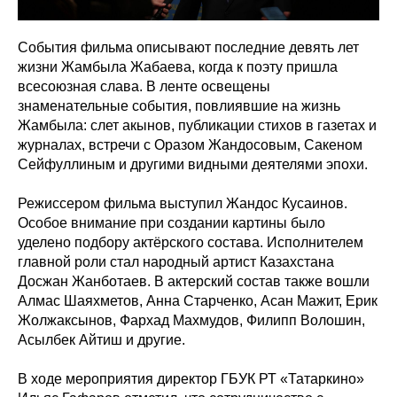
События фильма описывают последние девять лет
жизни Жамбыла Жабаева, когда к поэту пришла
всесоюзная слава. В ленте освещены
знаменательные события, повлиявшие на жизнь
Жамбыла: слет акынов, публикации стихов в газетах и
журналах, встречи с Оразом Жандосовым, Сакеном
Сейфуллиным и другими видными деятелями эпохи.
Режиссером фильма выступил Жандос Кусаинов.
Особое внимание при создании картины было
уделено подбору актёрского состава. Исполнителем
главной роли стал народный артист Казахстана
Досжан Жанботаев. В актерский состав также вошли
Алмас Шаяхметов, Анна Старченко, Асан Мажит, Ерик
Жолжаксынов, Фархад Махмудов, Филипп Волошин,
Асылбек Айтиш и другие.
В ходе мероприятия директор ГБУК РТ «Татаркино»