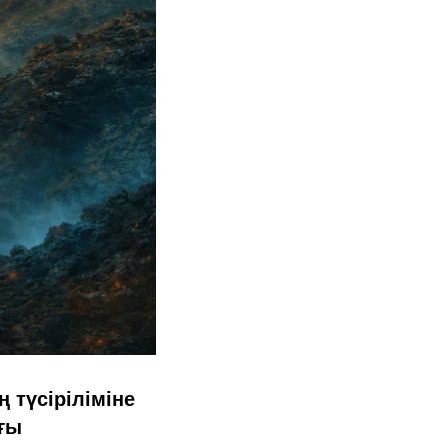
 түсіріліміне
ағы