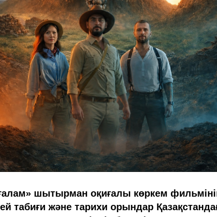
ғалам» шытырман оқиғалы көркем фильмінің
гей табиғи және тарихи орындар Қазақстанд