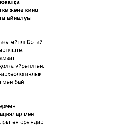
рокатқа
тке және кино
ға айналуы
ағы әйгілі Ботай
ерткіште,
амзат
олға үйретілген.
и-археологиялық
ы мен бай
рермен
кациялар мен
ірілген орындар