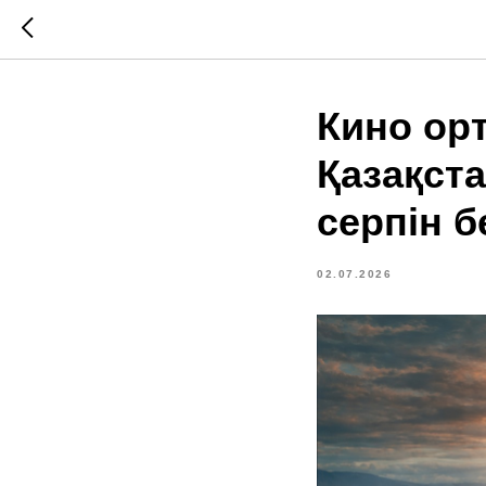
Кино ор
Қазақст
серпін б
02.07.2026