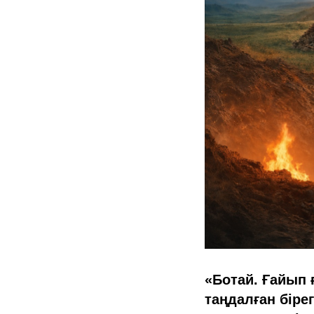
«Ботай. Ғайып 
таңдалған біре