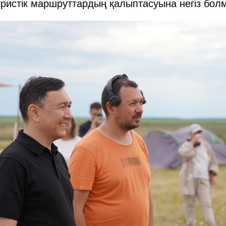
туристік маршруттардың қалыптасуына негіз бол