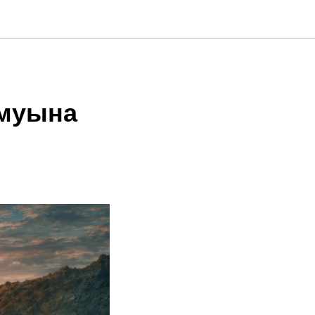
амуына