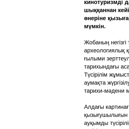
кинотуризмді д
шыққаннан кейі
өнеріне қызығ
мүмкін.
Жобаның негізгі 
археологиялық қ
ғылыми зерттеу
тарихындағы аса
Түсірілім жұмыс
аумақта жүргізі
тарихи-мәдени м
Алдағы картинағ
қызығушылығын а
ауқымды түсіріл