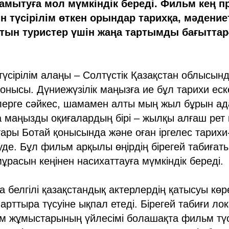
амытуға мол мүмкіндік береді. Фильм кең п
н түсірілім өткен орындар тарихқа, мәдение
атын туристер үшін жаңа тартымды бағыттар
түсірілім алаңы – Солтүстік Қазақстан облысынд
онысы. Дүниежүзілік маңызға ие бұл тарихи еск
лерге сәйкес, шамамен алты мың жыл бұрын ад
 маңызды оқиғалардың бірі – жылқы алғаш рет қ
тары Ботай қонысында және оған іргелес тарих
луде. Бұл фильм арқылы өңірдің бірегей табиғат
ұрасын кеңінен насихаттауға мүмкіндік береді.
а белгілі қазақстандық актерлердің қатысуы кө
рттыра түсуіне ықпал етеді. Бірегей табиғи ло
ім жұмыстарының үйлесімі болашақта фильм түс