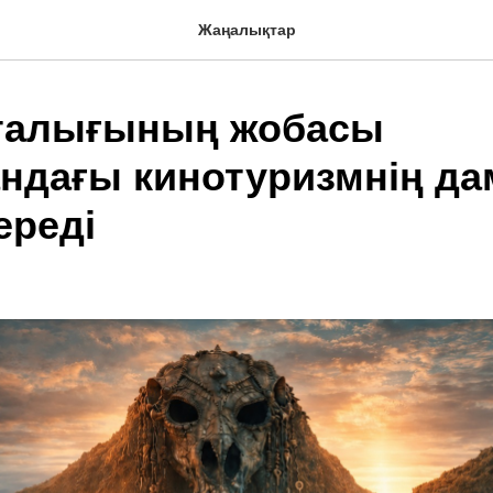
Жаңалықтар
талығының жобасы
андағы кинотуризмнің д
ереді