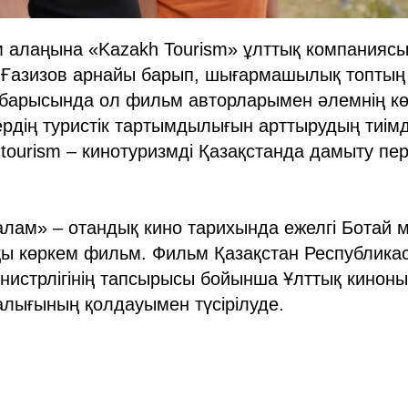
м алаңына «Kazakh Tourism» ұлттық компанияс
т Ғазизов арнайы барып, шығармашылық топты
 барысында ол фильм авторларымен әлемнің кө
ердің туристік тартымдылығын арттырудың тиім
 tourism – кинотуризмді Қазақстанда дамыту п
алам» – отандық кино тарихында ежелгі Ботай 
қы көркем фильм. Фильм Қазақстан Республика
нистрлігінің тапсырысы бойынша Ұлттық киноны
алығының қолдауымен түсірілуде.