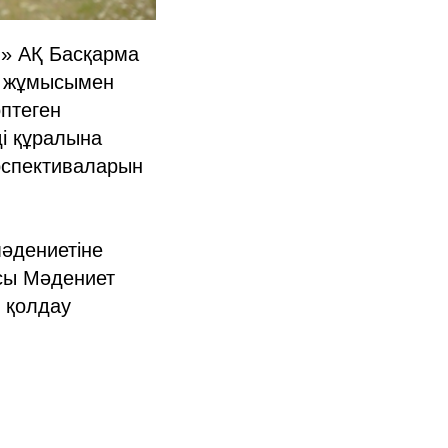
ы» АҚ Басқарма
ң жұмысымен
птеген
ді құралына
ерспективаларын
мәдениетіне
сы Мәдениет
 қолдау