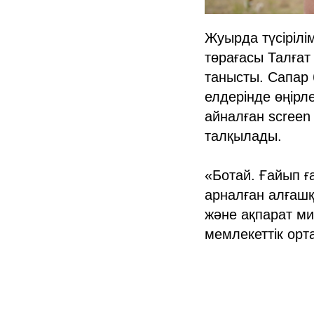
Жуырда түсірілі
төрағасы Талға
танысты. Сапар
елдерінде өңірл
айналған screen
талқылады.
«Ботай. Ғайып ғ
арналған алғаш
және ақпарат ми
мемлекеттік орт