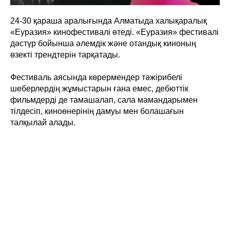
24-30 қараша аралығында Алматыда халықаралық
«Еуразия» кинофестивалі өтеді. «Еуразия» фестивалі
дәстүр бойынша әлемдік және отандық киноның
өзекті трендтерін тарқатады.
Фестиваль аясында көрермендер тәжірибелі
шеберлердің жұмыстарын ғана емес, дебюттік
фильмдерді де тамашалап, сала мамандарымен
тілдесіп, киноөнерінің дамуы мен болашағын
талқылай алады.