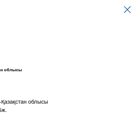
тан облысы
к-Қазақстан облысы
5ж.