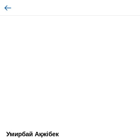
Умирбай Ақжібек