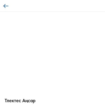
Тлектес Аңсар