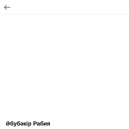
Әбубәкір Рабия