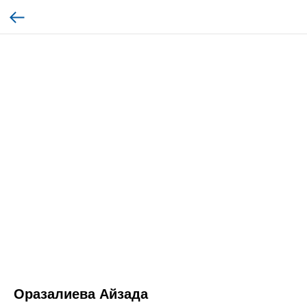
Оразалиева Айзада