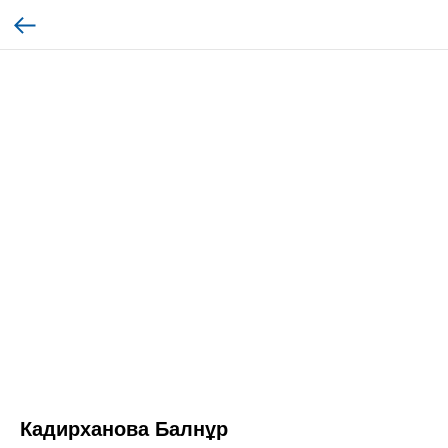
Кадирханова Балнұр