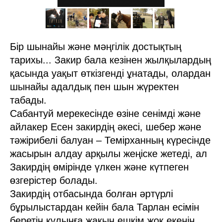
Бір шынайы және мәңгілік достықтың
тарихы... Закир бала кезінен жылқылардың
қасында уақыт өткізгенді ұнатады, олардан
шынайы адалдық пен шын жүректен
табады.
Сабантуй мерекесінде өзіне сенімді және
айлакер Есен закирдің әкесі, шебер және
тәжірибелі балуан – Темірханның күресінде
жасырын алдау арқылы жеңіске жетеді, ал
Закирдің өмірінде үлкен және күтпеген
өзгерістер болады.
Закирдің отбасында болған әртүрлі
бұрылыстардан кейін бала Тарлан есімін
беретін құлынға жақын ешкім жоқ екенін