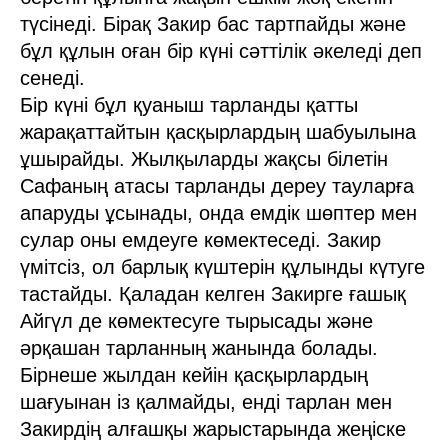
түсінеді. Бірақ Закир бас тартпайды және
бұл құлын оған бір күні сәттілік әкеледі деп
сенеді.
Бір күні бұл қуаныш тарланды қатты
жарақаттайтын қасқырлардың шабуылына
ұшырайды. Жылқыларды жақсы білетін
Сафаның атасы тарланды дереу тауларға
апаруды ұсынады, онда емдік шөптер мен
сулар оны емдеуге көмектеседі. Закир
үмітсіз, ол барлық күштерін құлынды күтуге
тастайды. Қаладан келген Закирге ғашық
Айгүл де көмектесуге тырысады және
әрқашан тарланның жанында болады.
Бірнеше жылдан кейін қасқырлардың
шағуынан із қалмайды, енді тарлан мен
Закирдің алғашқы жарыстарында жеңіске