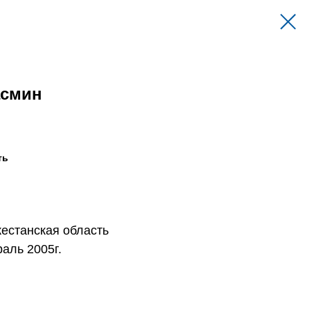
асмин
ть
естанская область
аль 2005г.