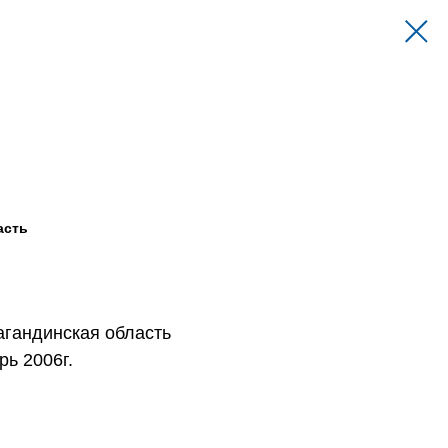
асть
агандинская область
рь 2006г.