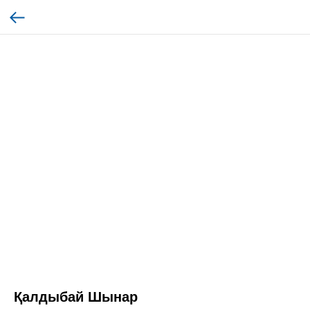
Қалдыбай Шынар