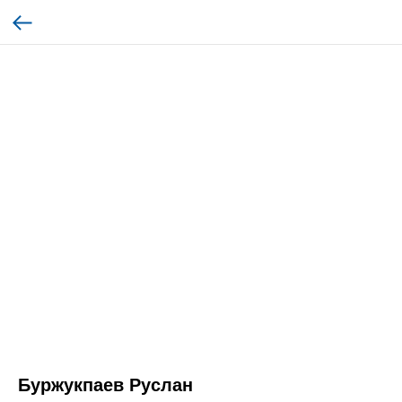
Буржукпаев Руслан