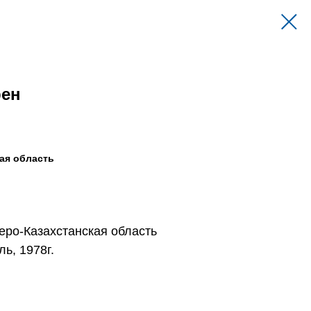
рен
кая область
еро-Казахстанская область
ь, 1978г.