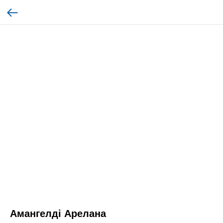
Амангелді Арелана