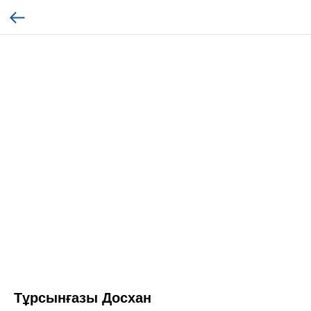
Тұрсынғазы Досхан