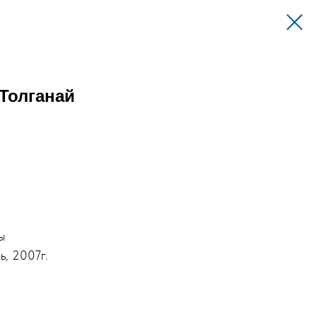
Толганай
ы
ь, 2007г.