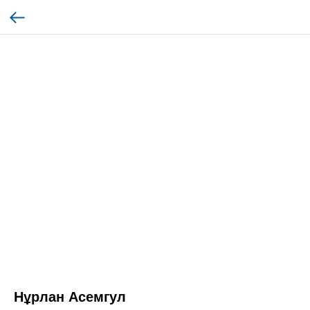
Нұрлан Асемгул