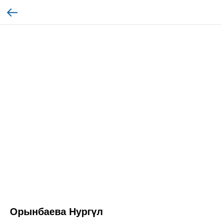
Орынбаева Нургүл