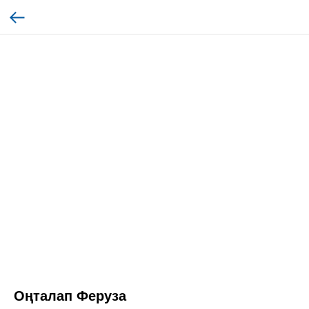
Оңталап Феруза