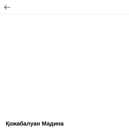
Қожабалуан Мадина