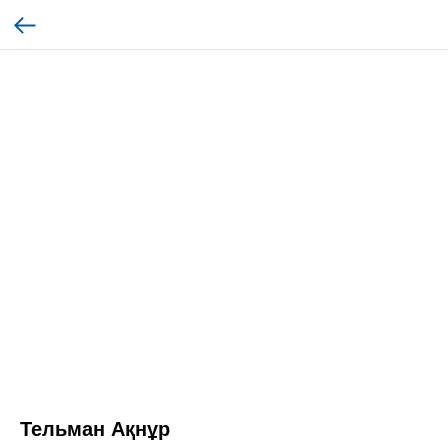
Тельман Ақнұр